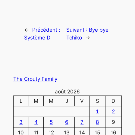
←
Précédent :
Suivant :
Bye bye
Système D
Tchîko
→
The Crouty Family
août 2026
L
M
M
J
V
S
D
1
2
3
4
5
6
7
8
9
10
11
12
13
14
15
16