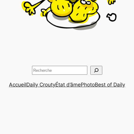
Rechercher
Accueil
Daily Crouty
État d’âme
Photo
Best of Daily