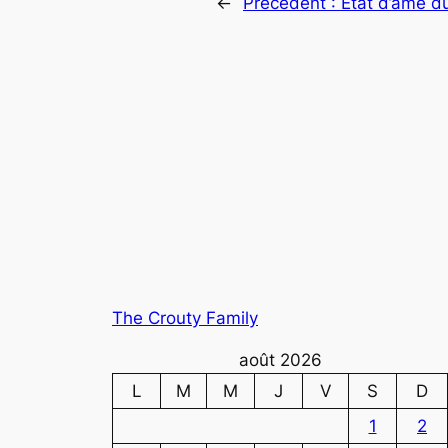
←
Précédent :
Etat d’âme du
The Crouty Family
août 2026
L
M
M
J
V
S
D
1
2