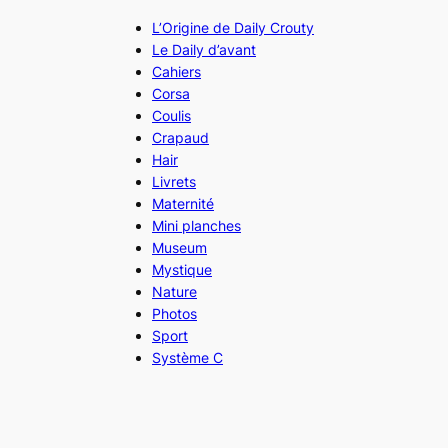
L’Origine de Daily Crouty
Le Daily d’avant
Cahiers
Corsa
Coulis
Crapaud
Hair
Livrets
Maternité
Mini planches
Museum
Mystique
Nature
Photos
Sport
Système C