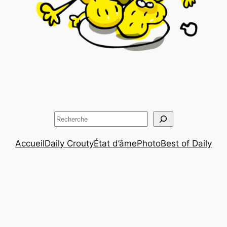
Rechercher
Accueil
Daily Crouty
État d’âme
Photo
Best of Daily