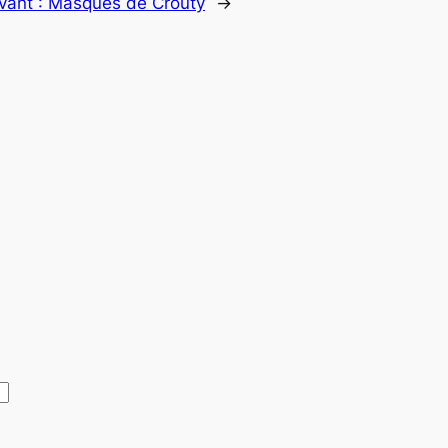
vant :
Masques de Crouty
→