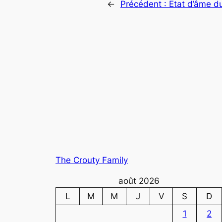
←
Précédent :
Etat d’âme du
The Crouty Family
août 2026
L
M
M
J
V
S
D
1
2