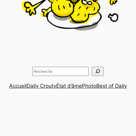
Rechercher
Accueil
Daily Crouty
État d’âme
Photo
Best of Daily