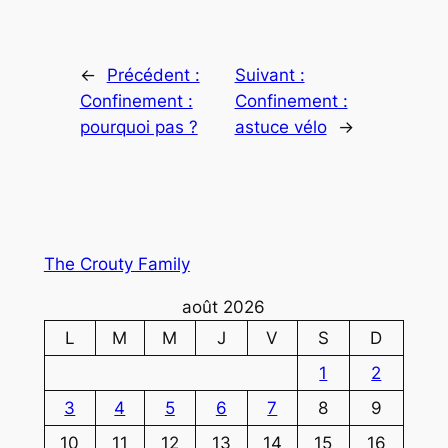
←
Précédent :
Suivant :
Confinement :
Confinement :
pourquoi pas ?
astuce vélo
→
The Crouty Family
août 2026
L
M
M
J
V
S
D
1
2
3
4
5
6
7
8
9
10
11
12
13
14
15
16