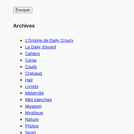
Archives
L’Origine de Daily Crouty
Le Daily d’avant
Cahiers
Corsa
Coulis
Crapaud
Hair
Livrets
Maternité
Mini planches
Museum
Mystique
Nature
Photos
Sport