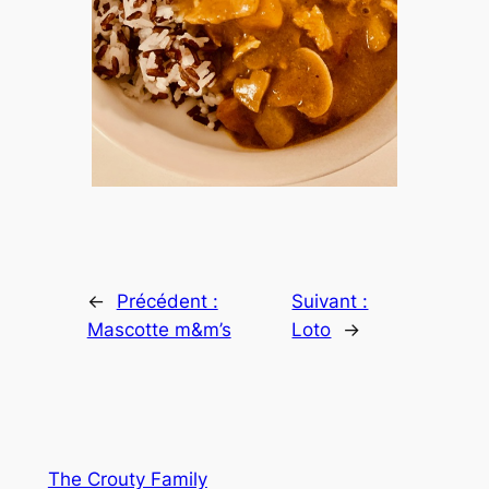
←
Précédent :
Suivant :
Mascotte m&m’s
Loto
→
The Crouty Family