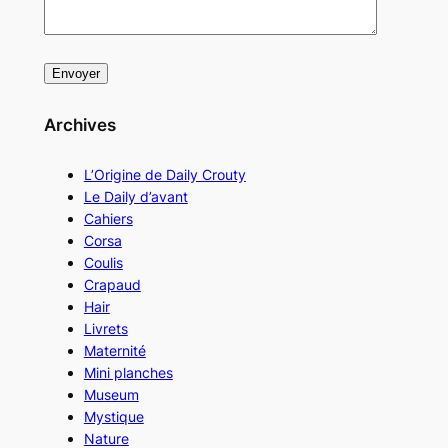
Archives
L’Origine de Daily Crouty
Le Daily d’avant
Cahiers
Corsa
Coulis
Crapaud
Hair
Livrets
Maternité
Mini planches
Museum
Mystique
Nature