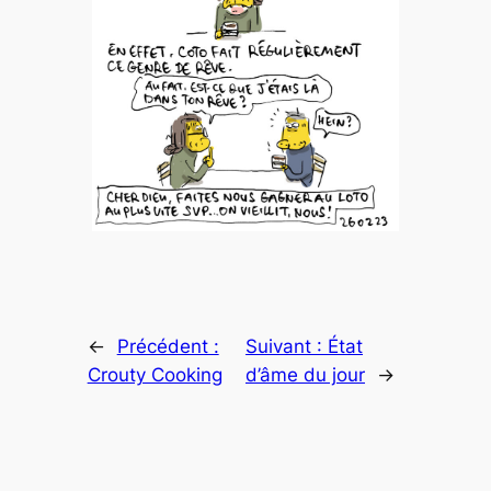
←
Précédent :
Suivant :
État
Crouty Cooking
d’âme du jour
→