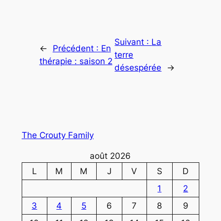
Suivant :
La
←
Précédent :
En
terre
thérapie : saison 2
désespérée
→
The Crouty Family
août 2026
L
M
M
J
V
S
D
1
2
3
4
5
6
7
8
9