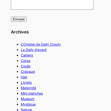
Archives
L’Origine de Daily Crouty
Le Daily d’avant
Cahiers
Corsa
Coulis
Crapaud
Hair
Livrets
Maternité
Mini planches
Museum
Mystique
Nature