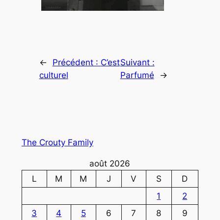
←
Précédent :
C’est
Suivant :
culturel
Parfumé
→
The Crouty Family
août 2026
L
M
M
J
V
S
D
1
2
3
4
5
6
7
8
9