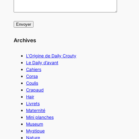
Archives
L’Origine de Daily Crouty
Le Daily d’avant
Cahiers
Corsa
Coulis
Crapaud
Hair
Livrets
Maternité
Mini planches
Museum
Mystique
Nature