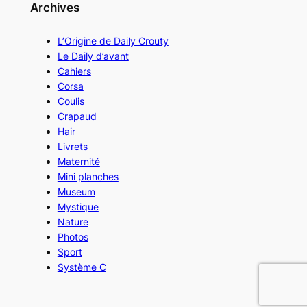
Archives
L’Origine de Daily Crouty
Le Daily d’avant
Cahiers
Corsa
Coulis
Crapaud
Hair
Livrets
Maternité
Mini planches
Museum
Mystique
Nature
Photos
Sport
Système C