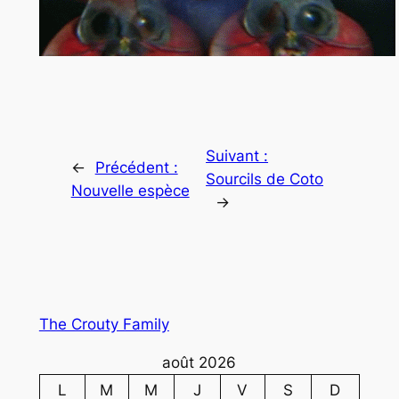
Suivant :
←
Précédent :
Sourcils de Coto
Nouvelle espèce
→
The Crouty Family
août 2026
L
M
M
J
V
S
D