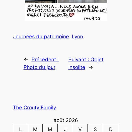
Journées du patrimoine
Lyon
←
Précédent :
Suivant :
Objet
Photo du jour
insolite
→
The Crouty Family
août 2026
L
M
M
J
V
S
D