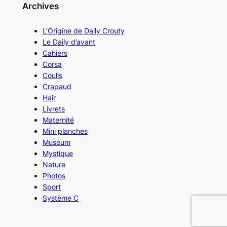
Archives
L’Origine de Daily Crouty
Le Daily d’avant
Cahiers
Corsa
Coulis
Crapaud
Hair
Livrets
Maternité
Mini planches
Museum
Mystique
Nature
Photos
Sport
Système C