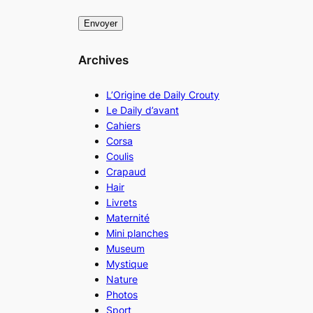
Archives
L’Origine de Daily Crouty
Le Daily d’avant
Cahiers
Corsa
Coulis
Crapaud
Hair
Livrets
Maternité
Mini planches
Museum
Mystique
Nature
Photos
Sport