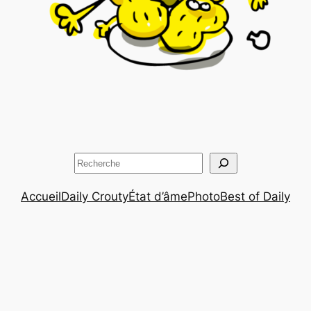
Rechercher
Accueil
Daily Crouty
État d’âme
Photo
Best of Daily