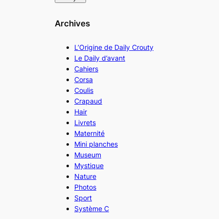
Archives
L’Origine de Daily Crouty
Le Daily d’avant
Cahiers
Corsa
Coulis
Crapaud
Hair
Livrets
Maternité
Mini planches
Museum
Mystique
Nature
Photos
Sport
Système C