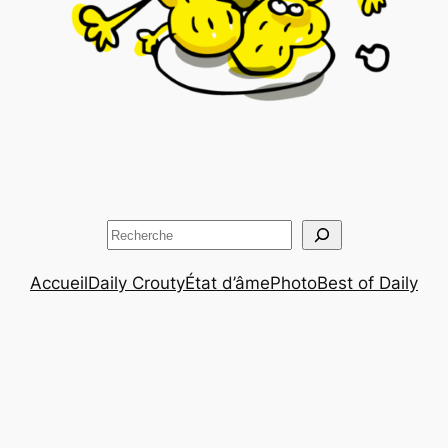
Rechercher
Accueil
Daily Crouty
État d’âme
Photo
Best of Daily