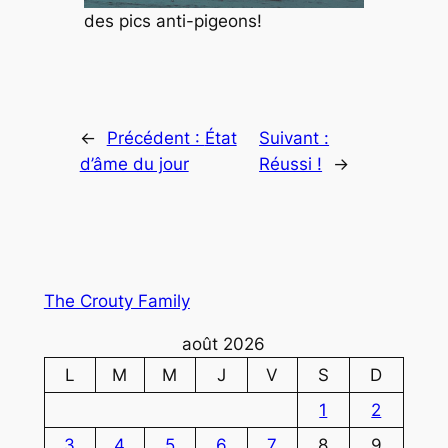
des pics anti-pigeons!
←
Précédent :
État
Suivant :
d’âme du jour
Réussi !
→
The Crouty Family
août 2026
L
M
M
J
V
S
D
1
2
3
4
5
6
7
8
9