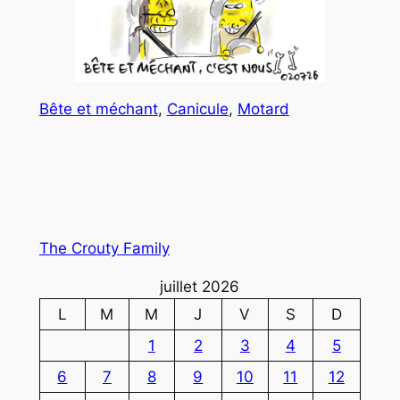
Bête et méchant
, 
Canicule
, 
Motard
The Crouty Family
juillet 2026
L
M
M
J
V
S
D
1
2
3
4
5
6
7
8
9
10
11
12