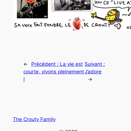
←
Précédent :
La vie est
Suivant :
courte, vivons pleinement
J’adore
!
→
The Crouty Family