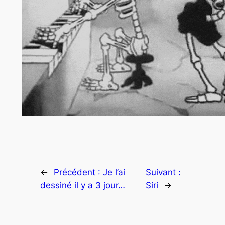
←
Précédent :
Je l’ai
Suivant :
dessiné il y a 3 jour…
Siri
→