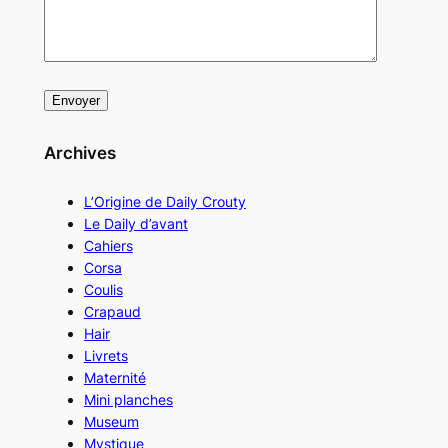
Archives
L’Origine de Daily Crouty
Le Daily d’avant
Cahiers
Corsa
Coulis
Crapaud
Hair
Livrets
Maternité
Mini planches
Museum
Mystique