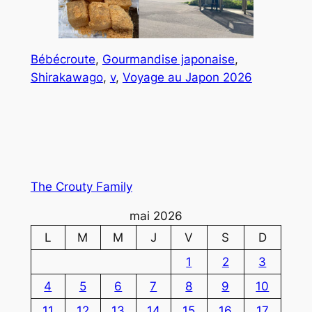
Bébécroute
, 
Gourmandise japonaise
, 
Shirakawago
, 
v
, 
Voyage au Japon 2026
The Crouty Family
mai 2026
L
M
M
J
V
S
D
1
2
3
4
5
6
7
8
9
10
11
12
13
14
15
16
17