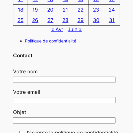
18
19
20
21
22
23
24
25
26
27
28
29
30
31
« Avr
Juin »
Politique de confidentialité
Contact
Votre nom
Votre email
Objet
J’accepte la politique de confidentialité