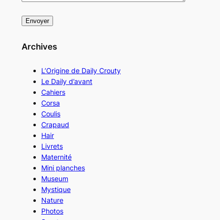
Archives
L’Origine de Daily Crouty
Le Daily d’avant
Cahiers
Corsa
Coulis
Crapaud
Hair
Livrets
Maternité
Mini planches
Museum
Mystique
Nature
Photos