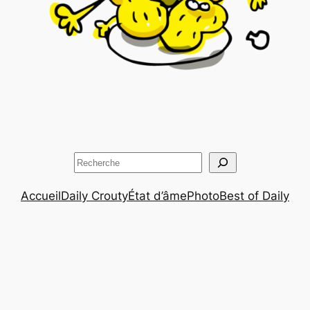
Rechercher
Accueil
Daily Crouty
État d’âme
Photo
Best of Daily