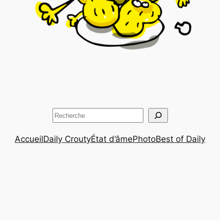
Rechercher
Accueil
Daily Crouty
État d’âme
Photo
Best of Daily