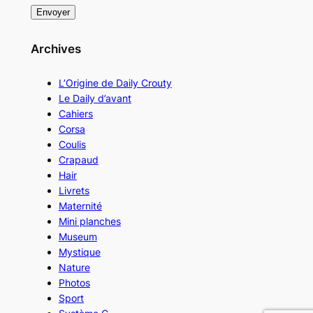
Archives
L’Origine de Daily Crouty
Le Daily d’avant
Cahiers
Corsa
Coulis
Crapaud
Hair
Livrets
Maternité
Mini planches
Museum
Mystique
Nature
Photos
Sport