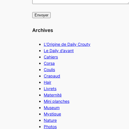
Archives
L’Origine de Daily Crouty
Le Daily d’avant
Cahiers
Corsa
Coulis
Crapaud
Hair
Livrets
Maternité
Mini planches
Museum
Mystique
Nature
Photos