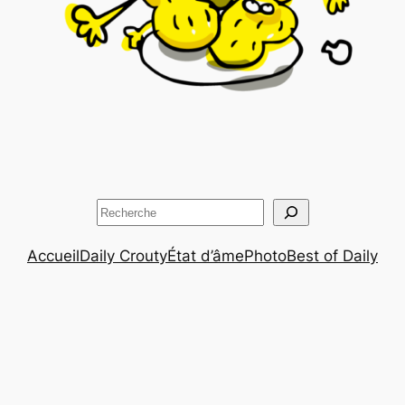
Rechercher
Accueil
Daily Crouty
État d’âme
Photo
Best of Daily